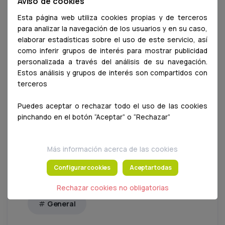
Aviso de cookies
con los retos asociados al cuidado de los
Esta página web utiliza cookies propias y de terceros
animales de compañía.
para analizar la navegación de los usuarios y en su caso,
elaborar estadísticas sobre el uso de este servicio, así
La OCV seguirá colaborando
como inferir grupos de interés para mostrar publicidad
institucionalmente para que este desarrollo
personalizada a través del análisis de su navegación.
Estos análisis y grupos de interés son compartidos con
pueda completarse con una base jurídica
terceros
sólida, una metodología formativa adecuada y
una delimitación clara de funciones, en
Puedes aceptar o rechazar todo el uso de las cookies
beneficio del sector veterinario, de los centros
pinchando en el botón “Aceptar” o “Rechazar”
y de la protección de los animales de
compañía.
Más información acerca de las cookies
Configurar cookies
Aceptar todas
Rechazar cookies no obligatorias
General