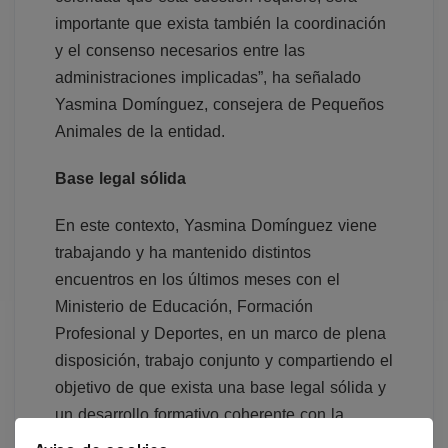
importante que exista también la coordinación
y el consenso necesarios entre las
administraciones implicadas”, ha señalado
Yasmina Domínguez, consejera de Pequeños
Animales de la entidad.
Base legal sólida
En este contexto, Yasmina Domínguez viene
trabajando y ha mantenido distintos
encuentros en los últimos meses con el
Ministerio de Educación, Formación
Profesional y Deportes, en un marco de plena
disposición, trabajo conjunto y compartiendo el
objetivo de que exista una base legal sólida y
un desarrollo formativo coherente con la
realidad actual de los centros veterinarios y