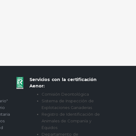
Servicios con la certificación
Aenor:
Comisión Deontológica
ario"
Sistema de Inspección de
rio
Explotaciones Ganaderas
taria
Registro de Identificación de
tos
Animales de Companía y
ad
Équidos
Departamento de