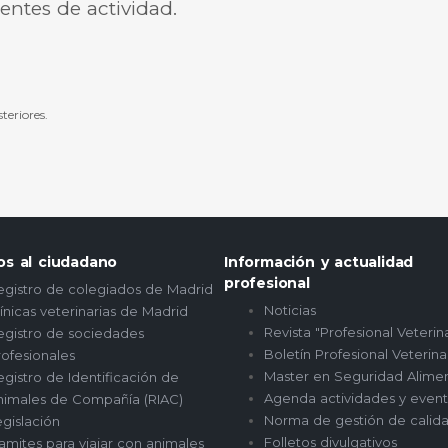
ientes de actividad.
teriores.
ios al ciudadano
Información y actualidad
profesional
egistro de colegiados de Madrid
Noticias
ínicas veterinarias de Madrid
Revista "Profesional Veterin
egistro de sociedades
Boletín Profesional Veterina
rofesionales
Master en Seguridad Alimen
gistro de Identificación de
Agenda actividades y even
nimales de Compañía (RIAC)
Norma de gestión de calid
gislación
Folletos divulgativos
amites para viajar con animales