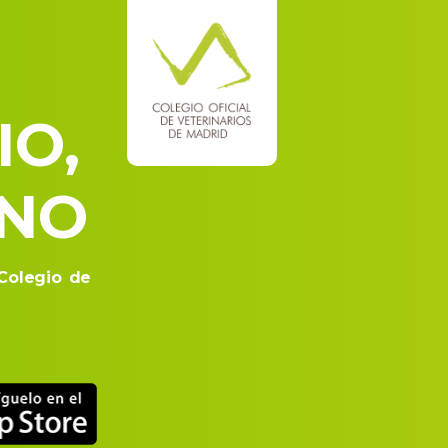
IO,
ANO
Colegio de