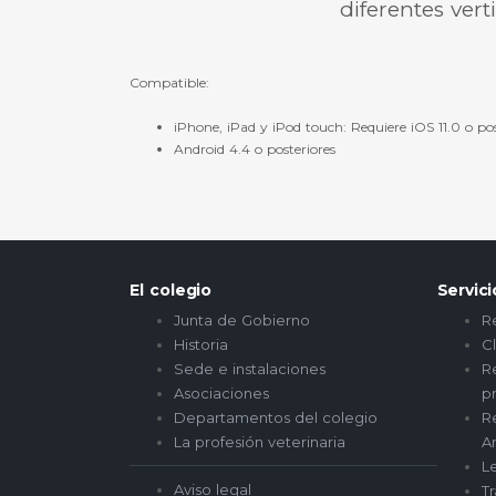
diferentes vert
Compatible:
iPhone, iPad y iPod touch: Requiere iOS 11.0 o pos
Android 4.4 o posteriores
El colegio
Servic
Junta de Gobierno
R
Historia
Cl
Sede e instalaciones
R
Asociaciones
p
Departamentos del colegio
Re
La profesión veterinaria
A
Le
Aviso legal
Tr