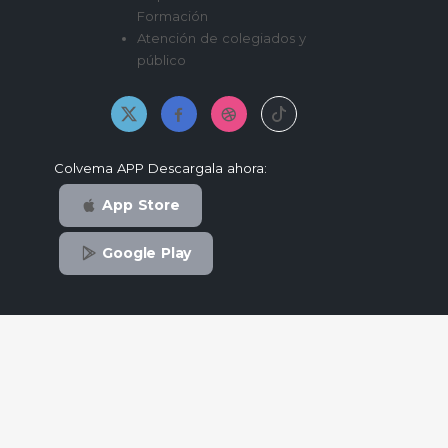
Formación
Atención de colegiados y
público
Colvema APP Descargala ahora:
App Store
Google Play