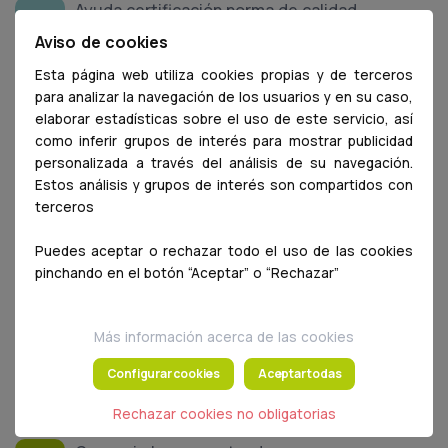
Ayuda certificación norma de calidad
Aviso de cookies
Esta página web utiliza cookies propias y de terceros
Convenios
para analizar la navegación de los usuarios y en su caso,
elaborar estadísticas sobre el uso de este servicio, así
como inferir grupos de interés para mostrar publicidad
Adaptación al Reglamento de Protección
personalizada a través del análisis de su navegación.
Estos análisis y grupos de interés son compartidos con
Datos
terceros
Seguro salud ASISA exclusivo para colegiados
Puedes aceptar o rechazar todo el uso de las cookies
por 49.97 euros al mes
pinchando en el botón “Aceptar” o “Rechazar”
Convenio Banco Sabadell
Más información acerca de las cookies
Configurar cookies
Aceptar todas
Vehículos para Colegiados en la Modalidad de
Renting
Rechazar cookies no obligatorias