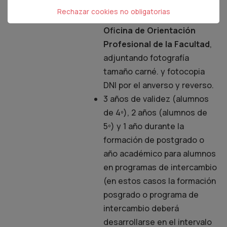
Cumplimentado la
solicitud
Rechazar cookies no obligatorias
on-line
(
ACCEDER
) ó en la
Oficina de Orientación
Profesional de la Facultad
,
adjuntando fotografía
tamaño carné. y fotocopia
DNI por el anverso y reverso.
3 años de validez (alumnos
de 4º), 2 años (alumnos de
5º) y 1 año durante la
formación de postgrado o
año académico para alumnos
en programas de intercambio
(en estos casos la formación
posgrado o programa de
intercambio deberá
desarrollarse en el intervalo