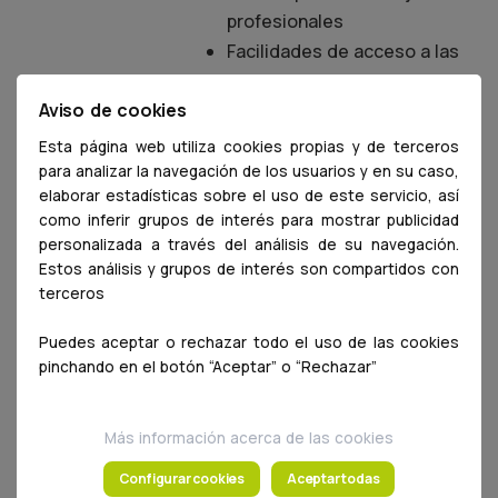
profesionales
Facilidades de acceso a las
instalaciones del Colegio
Aviso de cookies
Acceso a las actividades
socio-culturales del Colegio
Esta página web utiliza cookies propias y de terceros
Asesoramiento salidas
para analizar la navegación de los usuarios y en su caso,
elaborar estadísticas sobre el uso de este servicio, así
profesionales en Reino Unido
como inferir grupos de interés para mostrar publicidad
Descuentos Comerciales en
personalizada a través del análisis de su navegación.
servicios ofertados
Estos análisis y grupos de interés son compartidos con
Becas y descuentos en
terceros
formación organizada por el
Puedes aceptar o rechazar todo el uso de las cookies
Colegio
pinchando en el botón “Aceptar” o “Rechazar”
Acceso a la Bolsa de Empleo
¿CÓMO Y POR CUÁNTO
Más información acerca de las cookies
TIEMPO LO PUEDO OBTENER?
Configurar cookies
Aceptar todas