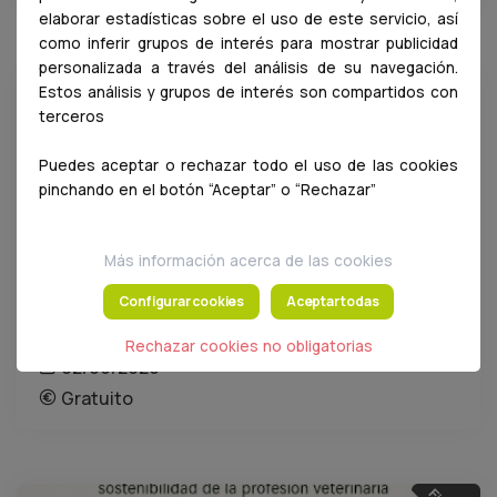
elaborar estadísticas sobre el uso de este servicio, así
como inferir grupos de interés para mostrar publicidad
personalizada a través del análisis de su navegación.
Estos análisis y grupos de interés son compartidos con
terceros
Puedes aceptar o rechazar todo el uso de las cookies
pinchando en el botón “Aceptar” o “Rechazar”
Presentación de la Guía para la
Detección del Maltrato Animal.
Más información acerca de las cookies
Identificar es el primer paso para
Configurar cookies
Aceptar todas
proteger. 2 de junio a las 15:00h
Rechazar cookies no obligatorias
02/06/2026
Gratuito