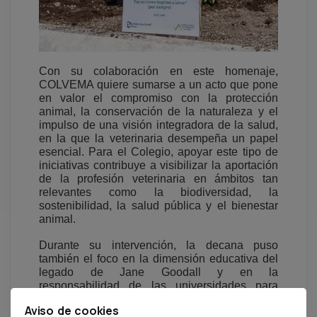
Con su colaboración en este homenaje,
COLVEMA quiere sumarse a un acto que pone
en valor el compromiso con la protección
animal, la conservación de la naturaleza y el
impulso de una visión integradora de la salud,
en la que la veterinaria desempeña un papel
esencial. Para el Colegio, apoyar este tipo de
iniciativas contribuye a visibilizar la aportación
de la profesión veterinaria en ámbitos tan
relevantes como la biodiversidad, la
sostenibilidad, la salud pública y el bienestar
animal.
Durante su intervención, la decana puso
también el foco en la dimensión educativa del
legado de Jane Goodall y en la
responsabilidad de las universidades para
formar ciudadanos comprometidos. En este
Aviso de cookies
sentido, destacó que “
cuando los jóvenes