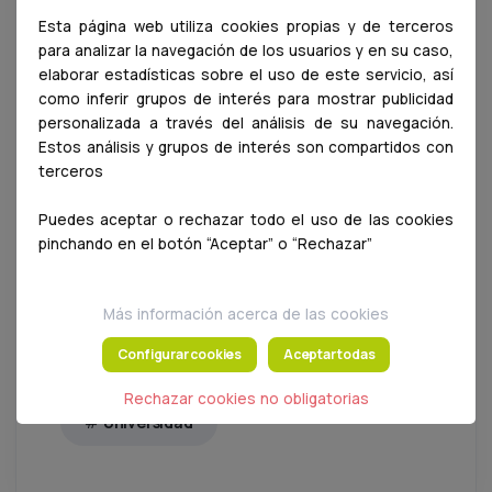
comprenden los problemas y se sienten
Esta página web utiliza cookies propias y de terceros
parte de la solución, son capaces de
para analizar la navegación de los usuarios y en su caso,
cambiar el mundo
”.
elaborar estadísticas sobre el uso de este servicio, así
como inferir grupos de interés para mostrar publicidad
El acto incorporó además un gesto de
personalizada a través del análisis de su navegación.
especial valor simbólico con la plantación de
Estos análisis y grupos de interés son compartidos con
un
madroño, un árbol estrechamente
terceros
vinculado a Madrid y elegido como símbolo
de resiliencia, crecimiento y permanencia
.
Puedes aceptar o rechazar todo el uso de las cookies
“Este árbol con sus semillas simboliza las
semillas que dejó en todos nosotros Jane
pinchando en el botón “Aceptar” o “Rechazar”
Goodall con su compromiso y ejemplo y
que
prevalecerá para siempre”,
concluyó el rector,
Joaquón Goyache.
Más información acerca de las cookies
Configurar cookies
Aceptar todas
Rechazar cookies no obligatorias
Universidad