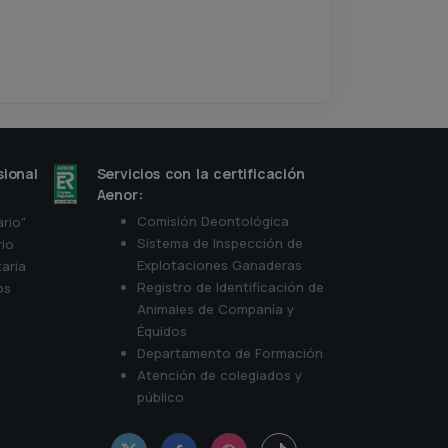
sional
Servicios con la certificación
Aenor:
Comisión Deontológica
ario"
Sistema de Inspección de
rio
Explotaciones Ganaderas
aria
Registro de Identificación de
os
Animales de Companía y
d
Équidos
Departamento de Formación
Atención de colegiados y
público