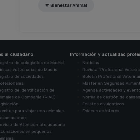
Bienestar Animal
os al ciudadano
Información y actualidad profe
egistro de colegiados de Madrid
Noticias
ínicas veterinarias de Madrid
Revista "Profesional Veterin
egistro de sociedades
Boletín Profesional Veterina
rofesionales
Master en Seguridad Aliment
gistro de Identificación de
Agenda actividades y event
nimales de Compañía (RIAC)
Norma de gestión de calida
gislación
Folletos divulgativos
amites para viajar con animales
Enlaces de interés
eclamaciones
rvicio de Atención al ciudadano
acunaciones en pequeños
nimales