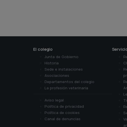
El colegio
Servici
Junta de Gobierno
R
Historia
Cl
Sede e instalaciones
R
Asociaciones
p
Departamentos del colegio
Re
La profesión veterinaria
A
Le
Aviso legal
Tr
Política de privacidad
R
Política de cookies
Se
Canal de denuncias
V
a