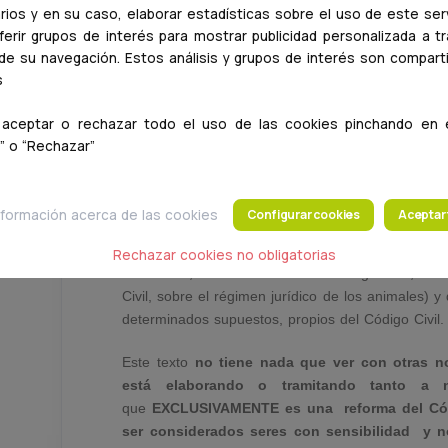
rios y en su caso, elaborar estadísticas sobre el uso de este serv
erir grupos de interés para mostrar publicidad personalizada a t
 de su navegación. Estos análisis y grupos de interés son compar
s
Diversos
medios de comunicación han publi
aceptar o rechazar todo el uso de las cookies pinchando en 
referencia a la implantación de un DNI animal, y
” o “Rechazar”
D.G. de Derechos de los Animales, "no hay ni
breve el DNI animal".
formación acerca de las cookies
Configurar cookies
Aceptar
Hoy
5 de enero
, lo que ha
entrado en vigor 
aprobó en el Congreso el pasado día 2 de dic
Rechazar cookies no obligatorias
diciembre
, de modificación del Código Civil, la 
Civil, sobre el régimen jurídico de los animales) y
determinados supuestos, propios del Código Civil.
Este texto
no tiene nada que ver con otras n
está elaborando o tramitando tanto a n
que
EXCLUSIVAMENTE es una reforma del Cód
ser considerados seres con sensibilidad y 