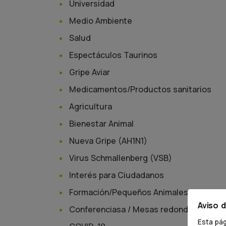
Universidad
Medio Ambiente
Salud
Espectáculos Taurinos
Gripe Aviar
Medicamentos/Productos sanitarios
Agricultura
Bienestar Animal
Nueva Gripe (AH1N1)
Virus Schmallenberg (VSB)
Interés para Ciudadanos
Formación/Pequeños Animales
Aviso 
Conferenciasa / Mesas redondas
Esta pág