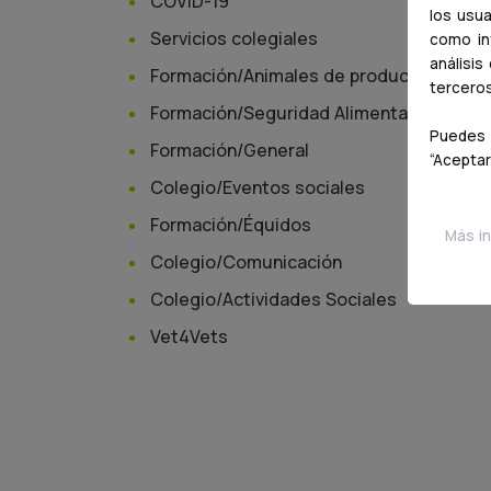
COVID-19
los usua
Servicios colegiales
como inf
análisis
Formación/Animales de producción
tercero
Formación/Seguridad Alimentaria
Puedes 
Formación/General
“Aceptar
Colegio/Eventos sociales
Formación/Équidos
Más in
Colegio/Comunicación
Colegio/Actividades Sociales
Vet4Vets