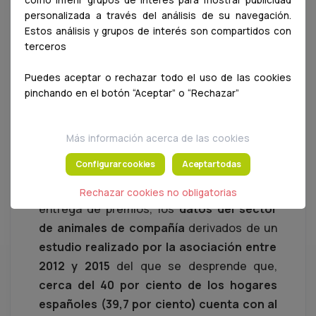
como inferir grupos de interés para mostrar publicidad
personalizada a través del análisis de su navegación.
Estos análisis y grupos de interés son compartidos con
terceros
Puedes aceptar o rechazar todo el uso de las cookies
pinchando en el botón “Aceptar” o “Rechazar”
Foto de familia de todos los
galardonados
Más información acerca de las cookies
Configurar cookies
Aceptar todas
El
gerente de AMVAC, Jaime Díaz
fue el
encargado de presentar, antes de la
Rechazar cookies no obligatorias
entrega de premios, los
datos del sector
de animales de compañía
derivados de un
estudio realizado por la asociación entre
2012 y 2015
del que se desprende que,
cerca del 40 por ciento de los hogares
españoles (39,7 por ciento) cuenta con al