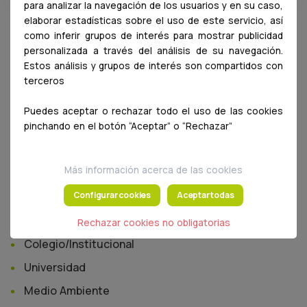
para analizar la navegación de los usuarios y en su caso,
elaborar estadísticas sobre el uso de este servicio, así
como inferir grupos de interés para mostrar publicidad
Categorías
personalizada a través del análisis de su navegación.
Estos análisis y grupos de interés son compartidos con
Pequeños animales
terceros
Animales de producción
Puedes aceptar o rechazar todo el uso de las cookies
pinchando en el botón “Aceptar” o “Rechazar”
Animales exóticos/salvajes
Investigación
Más información acerca de las cookies
General
Configurar cookies
Aceptar todas
Alimentación/Seg. Alimentaria
Equidos
Rechazar cookies no obligatorias
Colegio/Institucional
Universidad
Medio Ambiente