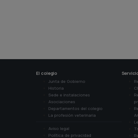
El colegio
Servici
Junta de Gobierno
R
Historia
Cl
Sede e instalaciones
R
Asociaciones
p
Departamentos del colegio
Re
La profesión veterinaria
A
Le
Aviso legal
Tr
Política de privacidad
R