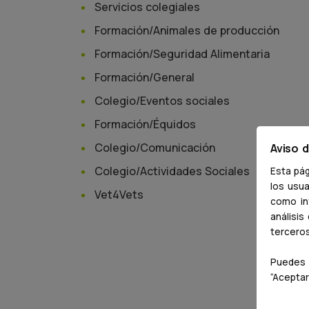
Servicios colegiales
Formación/Animales de producción
Formación/Seguridad Alimentaria
Formación/General
Colegio/Eventos sociales
Formación/Équidos
Colegio/Comunicación
Aviso 
Colegio/Actividades Sociales
Esta pág
los usua
Vet4Vets
como inf
análisis
tercero
Puedes 
“Aceptar