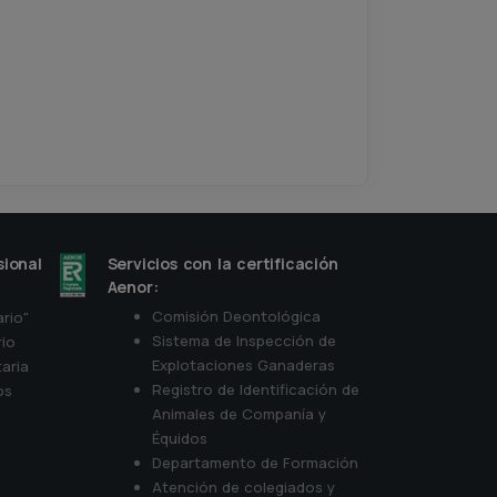
sional
Servicios con la certificación
Aenor:
Comisión Deontológica
ario"
Sistema de Inspección de
rio
Explotaciones Ganaderas
aria
Registro de Identificación de
os
Animales de Companía y
d
Équidos
Departamento de Formación
Atención de colegiados y