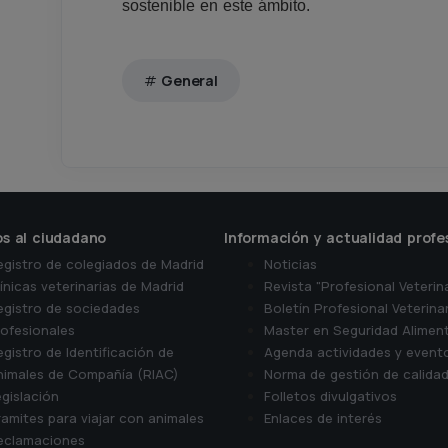
sostenible en este ámbito.
General
os al ciudadano
Información y actualidad profe
egistro de colegiados de Madrid
Noticias
ínicas veterinarias de Madrid
Revista "Profesional Veterin
egistro de sociedades
Boletín Profesional Veterina
rofesionales
Master en Seguridad Aliment
gistro de Identificación de
Agenda actividades y event
nimales de Compañía (RIAC)
Norma de gestión de calida
gislación
Folletos divulgativos
amites para viajar con animales
Enlaces de interés
eclamaciones