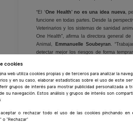
“El ‘
One Health’ no es una idea nueva
, p
funcione en todas partes. Desde la perspecti
Veterinarios y los sistemas de sanidad anim
One Health”, afirma la directora general d
Animal,
Emmanuelle Soubeyran
. “Trabaj
detectar mejor los riesgos de forma tempran
medios de vida, la salud pública y los ecosis
de cookies
ina web utiliza cookies propias y de terceros para analizar la nave
Sobre la base del Plan de Acción Conjunt
rios y en su caso, elaborar estadísticas sobre el uso de este serv
impulsando
avances en áreas prioritaria
erir grupos de interés para mostrar publicidad personalizada a t
implementación práctica del enfoque a niv
 de su navegación. Estos análisis y grupos de interés son compar
científica y del intercambio de conocimien
s
implicación política, y la movilización de fina
aceptar o rechazar todo el uso de las cookies pinchando en 
” o “Rechazar”
En este sentido, la organización trabaja pa
compromisos en acciones concretas 