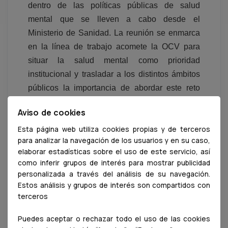
dentro de las políticas públicas de salud
mental que se lleven a cabo desde el
Ministerio de Sanidad. La reunión se enmarca
en la línea de trabajo acomete la OCV para
situar la salud mental como prioridad
institucional y trasladar a los distintos ámbitos
públicos la importancia de abordar este reto
desde una perspectiva estructural, basada en
Aviso de cookies
la evidencia, en coherencia con el papel de la
Esta página web utiliza cookies propias y de terceros
veterinaria dentro del enfoque One Health.
para analizar la navegación de los usuarios y en su caso,
elaborar estadísticas sobre el uso de este servicio, así
como inferir grupos de interés para mostrar publicidad
personalizada a través del análisis de su navegación.
Estos análisis y grupos de interés son compartidos con
terceros
Salud
Puedes aceptar o rechazar todo el uso de las cookies