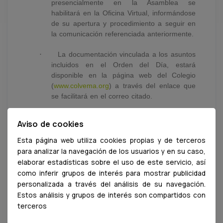
presencialmente en la Asamblea se
habilitará en la Oficina Virtual, informándose
de su apertura y procedimiento a seguir en
la comunicación referenciada anteriormente.
·
La documentación vinculada a los asuntos
incluidos en el Orden del Día, estará
disponible en la página web del Colegio
(
www.colvema.org
) a través del enlace que
se facilitará en el correo citado.
·
La Plataforma tecnológica por la que se
Aviso de cookies
emitirá la reunión es ZOOM. Se enviará un
enlace y clave personalizados de acceso a
Esta página web utiliza cookies propias y de terceros
la reunión a los colegiado/as inscritos a
para analizar la navegación de los usuarios y en su caso,
efectos de gestionar su asistencia y votación
elaborar estadísticas sobre el uso de este servicio, así
como inferir grupos de interés para mostrar publicidad
personalizada a través del análisis de su navegación.
Estos análisis y grupos de interés son compartidos con
terceros