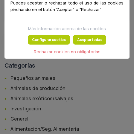
General
Puedes aceptar o rechazar todo el uso de las cookies
pinchando en el botón “Aceptar” o “Rechazar”
Más información acerca de las cookies
Configurar cookies
Aceptar todas
Buscar
Rechazar cookies no obligatorias
Categorías
Pequeños animales
Animales de producción
Animales exóticos/salvajes
Investigación
General
Alimentación/Seg. Alimentaria