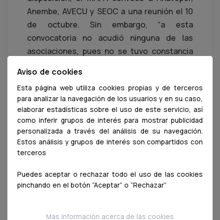
Anembe, AVECU y SEOC a una reunión el 10
de octubre. Sin embargo, “a esta
convocatoria no acudió ninguna de las
asociaciones, pues no se tuvo constancia
de ella”.
Aviso de cookies
Esta página web utiliza cookies propias y de terceros
para analizar la navegación de los usuarios y en su caso,
Esta circunstancia la comunicaron al
elaborar estadísticas sobre el uso de este servicio, así
ministerio el 15 de octubre, junto con la
como inferir grupos de interés para mostrar publicidad
petición de incluir en las conversaciones a
personalizada a través del análisis de su navegación.
la Asociación Española de Ciencia Avícola
Estos análisis y grupos de interés son compartidos con
terceros
(AECA-WPSA) y a la Federación Española de
Agrupaciones de Defensa Sanitaria de
Puedes aceptar o rechazar todo el uso de las cookies
Acuicultura (FEADSA)–Asociación
pinchando en el botón “Aceptar” o “Rechazar”
Empresarial de Acuicultura de España
(Apromar). Posteriormente,
el MAPA
Más información acerca de las cookies
convocó una nueva reunión para el 24 de