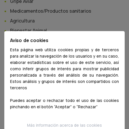
Gripe Aviar
Medicamentos/Productos sanitarios
Agricultura
Bienestar Animal
Nueva Gripe (AH1N1)
Aviso de cookies
Virus Schmallenberg (VSB)
Esta página web utiliza cookies propias y de terceros
para analizar la navegación de los usuarios y en su caso,
Interés para Ciudadanos
elaborar estadísticas sobre el uso de este servicio, así
como inferir grupos de interés para mostrar publicidad
Formación/Pequeños Animales
personalizada a través del análisis de su navegación.
Conferenciasa / Mesas redondas
Estos análisis y grupos de interés son compartidos con
terceros
COVID-19
Servicios colegiales
Puedes aceptar o rechazar todo el uso de las cookies
pinchando en el botón “Aceptar” o “Rechazar”
Formación/Animales de producción
Formación/Seguridad Alimentaria
Más información acerca de las cookies
Formación/General