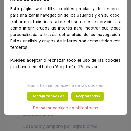
la reputacion profesional en medios y
online
Esta página web utiliza cookies propias y de terceros
para analizar la navegación de los usuarios y en su caso,
Servicio Cobro de Morosos
elaborar estadísticas sobre el uso de este servicio, así
como inferir grupos de interés para mostrar publicidad
Certificado Digital de la FNMT
personalizada a través del análisis de su navegación.
Estos análisis y grupos de interés son compartidos con
Bolsa de empleo
terceros
Firma Digital (Camefirma)
Puedes aceptar o rechazar todo el uso de las cookies
pinchando en el botón “Aceptar” o “Rechazar”
Acceso y Orientación para el empleo
veterinario en Reino Unido y Unión
Más información acerca de las cookies
Europea
Configurar cookies
Aceptar todas
Acceso al uso de instalaciones
colegiales para actividades
Rechazar cookies no obligatorias
profesionales
Defensa y amparo por agresiones,