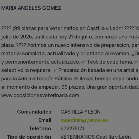
MARIA ANGELES GOMEZ
???? ¡99 plazas para Veterinarios en Castilla y León! ???? Y
julio de 2026, publicada hoy 21 de julio, comienza una nu
plaza. ???? Abrimos un nuevo intensivo de preparación, p
material completo, actualizado y orientado al examen. 
y permanentemente actualizado. ✅ Test de cada tema. ✅
selectivo lo requiera. ✅ Preparación basada en una ampli
para la Administración Pública. Si llevas tiempo esperand
el momento de empezar. 99 plazas. Una gran oportunidad. 
www.oposicionesveterinaria.com
Comunidades
CASTILLA Y LEON
Email
maedinin@yahoo.es
Teléfono
672275171
Tipo de oposición
VETERINARIOS Castilla y León.