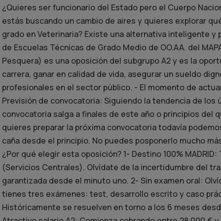
¿Quieres ser funcionario del Estado pero el Cuerpo Nacion
estás buscando un cambio de aires y quieres explorar qué 
grado en Veterinaria? Existe una alternativa inteligente y
de Escuelas Técnicas de Grado Medio de OO.AA. del MAPA 
Pesquera) es una oposición del subgrupo A2 y es la oportu
carrera, ganar en calidad de vida, asegurar un sueldo dign
profesionales en el sector público. - El momento de actua
Previsión de convocatoria: Siguiendo la tendencia de los
convocatoria salga a finales de este año o principios del 
quieres preparar la próxima convocatoria todavía podem
caña desde el principio. No puedes posponerlo mucho más s
¿Por qué elegir esta oposición? 1- Destino 100% MADRID:
(Servicios Centrales). Olvídate de la incertidumbre del tr
garantizada desde el minuto uno. 2- Sin examen oral: Olví
tienes tres exámenes: test, desarrollo escrito y caso prá
Históricamente se resuelven en torno a los 6 meses desd
Atractivo salario A2: Comienza cobrando entre 28.000 € y 