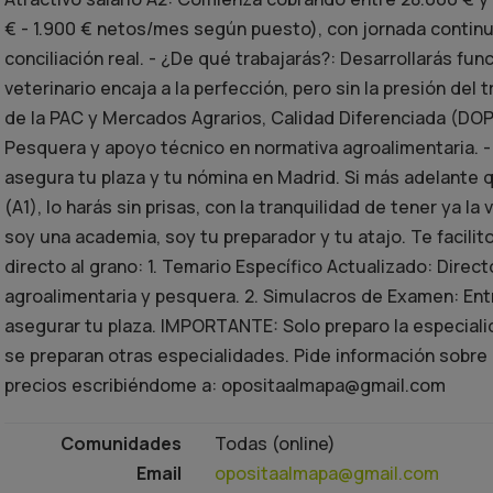
€ - 1.900 € netos/mes según puesto), con jornada continua
conciliación real. - ¿De qué trabajarás?: Desarrollarás fun
veterinario encaja a la perfección, pero sin la presión del
de la PAC y Mercados Agrarios, Calidad Diferenciada (DOP/
Pesquera y apoyo técnico en normativa agroalimentaria. -
asegura tu plaza y tu nómina en Madrid. Si más adelante q
(A1), lo harás sin prisas, con la tranquilidad de tener ya l
soy una academia, soy tu preparador y tu atajo. Te facili
directo al grano: 1. Temario Específico Actualizado: Direct
agroalimentaria y pesquera. 2. Simulacros de Examen: Ent
asegurar tu plaza. IMPORTANTE: Solo preparo la especial
se preparan otras especialidades. Pide información sobre l
precios escribiéndome a: opositaalmapa@gmail.com
Comunidades
Todas (online)
Email
opositaalmapa@gmail.com