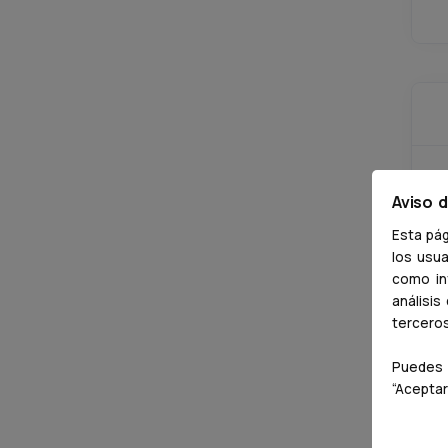
Aviso 
Esta pág
los usua
como inf
análisis
tercero
Puedes 
“Aceptar