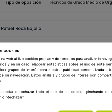
Tipo de oposición
Técnicos de Grado Medio de Or
Rafael Roca Bojollo
!Abierto el plazo para apuntarse a la convocatoria de Vet
de cookies
la que se ofertan 29 plazas! https://www.comunidad.madr
específicos para la preparación de la convocatoria de la 
ina web utiliza cookies propias y de terceros para analizar la nave
rios y en su caso, elaborar estadísticas sobre el uso de este serv
convocatoria del Ayuntamiento de Madrid (que será public
erir grupos de interés para mostrar publicidad personalizada a t
de estar en ambos grupos. Fui el N. º 1 de mi promoción e
 de su navegación. Estos análisis y grupos de interés son compar
Madrid (ORDEN 2645/2014), y aplico ese mismo método qu
s
preparación de los grupos. En la última convocatoria de l
personas que aprobaron la oposición formaban parte del g
aceptar o rechazar todo el uso de las cookies pinchando en 
” o “Rechazar”
convocatoria de la Comunidad de Madrid: la opositora qu
de preparación. En la última convocatoria del Ayuntamient