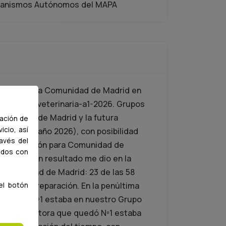
ganismos Autónomos del MAPA
erinaria de la Comunidad de Madrid en
id/empleo/veterinaria-a1-2026. Grupos
Comunidad de Madrid y la futura
gación de
icio, así
ada este año 2026), con posibilidad
ravés del
n la oposición para Comunidad de
tidos con
e tan buen resultado me dio en la
a Comunidad de Madrid: 23 de las 58
rupo de preparación. En la penúltima
el botón
e quedó Nº1 estaba en nuestro Grupo
o: la opositora que quedó Nº1 estaba