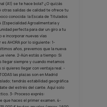
al (A1) se te hace bola? ¿O quizás
otras salidas de calidad te ofrece tu
 poco conocida: la Escala de Titulados
(Especialidad Agroalimentaria y
nidad perfecta para dar un giro a tu
o e incorporar nuevas vías
r es AHORA por lo siguiente: 1-
 últimos años, prevemos que la nueva
que viene. 2-Aún estás a tiempo: Si
os llegar siempre y cuando metamos
i quieres llegar con ventaja real. -
 TODAS las plazas son en Madrid
aslado; tendrás estabilidad geográfica
date del estrés del cante. Aquí solo
ctico. 3- Proceso exprés:
e que haces el primer examen. 4-
35.000 € brutos anuales (aprox. 1.600