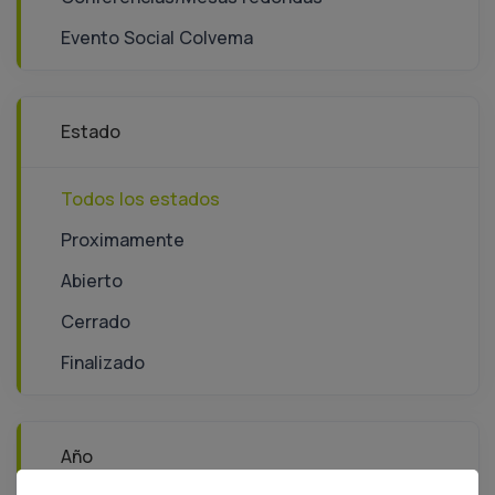
Evento Social Colvema
Estado
Todos los estados
Proximamente
Abierto
Cerrado
Finalizado
Año