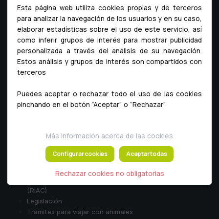
Historia
Esta página web utiliza cookies propias y de terceros
Sede e instalaciones
para analizar la navegación de los usuarios y en su caso,
Asociaciones
elaborar estadísticas sobre el uso de este servicio, así
Departamentos del colegio
como inferir grupos de interés para mostrar publicidad
La profesión veterinaria
personalizada a través del análisis de su navegación.
Estos análisis y grupos de interés son compartidos con
Aviso legal
terceros
Política de privacidad
Política de cookies
Puedes aceptar o rechazar todo el uso de las cookies
Canal de denuncias
pinchando en el botón “Aceptar” o “Rechazar”
Servicios al ciudadano
Más información acerca de las cookies
Registro de colegiados de Madrid
Configurar cookies
Aceptar todas
Clínicas veterinarias de Madrid
Registro de sociedades profesionales
Rechazar cookies no obligatorias
Registro de Identificación de Animales de Compañía
(RIAC)
Legislación
Tramites para viajar con animales