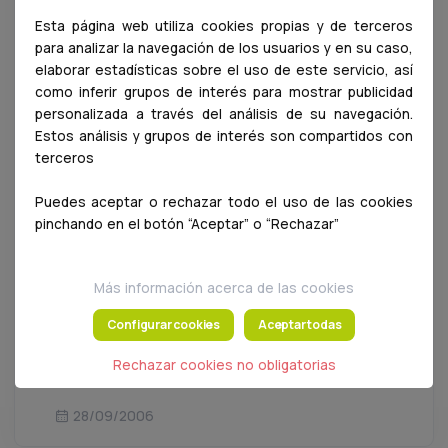
Esta página web utiliza cookies propias y de terceros
Acuerdo entre la Biblioteca de
para analizar la navegación de los usuarios y en su caso,
la Facultad de Veterinaria de la
elaborar estadísticas sobre el uso de este servicio, así
UCM y Google para la
como inferir grupos de interés para mostrar publicidad
personalizada a través del análisis de su navegación.
digitalización de gran parte de
Estos análisis y grupos de interés son compartidos con
sus documentos
terceros
La Biblioteca de la Universidad
Puedes aceptar o rechazar todo el uso de las cookies
Complutense de Madrid ha firmado un
pinchando en el botón “Aceptar” o “Rechazar”
acuerdo con Google para la digitalización,
durante los próximos seis años, de todos
Más información acerca de las cookies
los documentos de su colección que se
Configurar cookies
Aceptar todas
hallan libres de derechos de autor
Rechazar cookies no obligatorias
28/09/2006